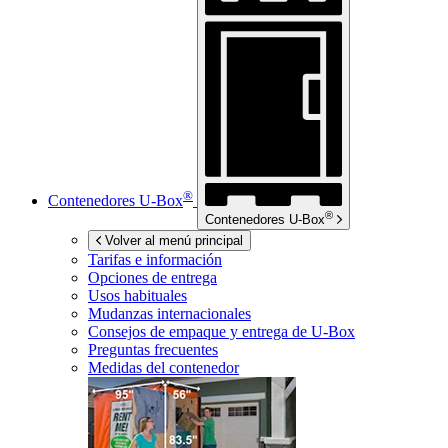
®
Contenedores
U-Box
®
Contenedores
U-Box
Volver al menú principal
Tarifas e información
Opciones de entrega
Usos habituales
Mudanzas internacionales
Consejos de empaque y entrega de
U-Box
Preguntas frecuentes
Medidas del contenedor