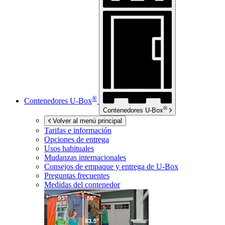
®
Contenedores
U-Box
®
Contenedores
U-Box
Volver al menú principal
Tarifas e información
Opciones de entrega
Usos habituales
Mudanzas internacionales
Consejos de empaque y entrega de
U-Box
Preguntas frecuentes
Medidas del contenedor