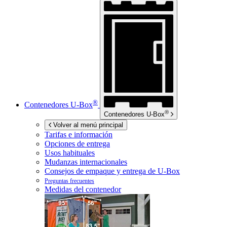
®
Contenedores
U-Box
®
Contenedores
U-Box
Volver al menú principal
Tarifas e información
Opciones de entrega
Usos habituales
Mudanzas internacionales
Consejos de empaque y entrega de
U-Box
Preguntas frecuentes
Medidas del contenedor