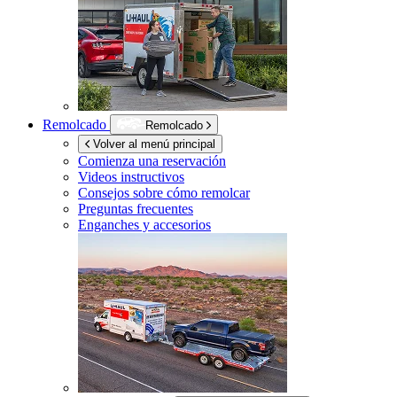
Remolcado
Remolcado
Volver al menú principal
Comienza una reservación
Videos instructivos
Consejos sobre cómo remolcar
Preguntas frecuentes
Enganches y accesorios