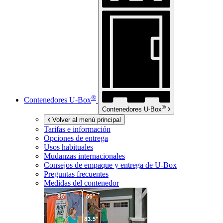
®
Contenedores
U-Box
®
Contenedores
U-Box
Volver al menú principal
Tarifas e información
Opciones de entrega
Usos habituales
Mudanzas internacionales
Consejos de empaque y entrega de
U-Box
Preguntas frecuentes
Medidas del contenedor