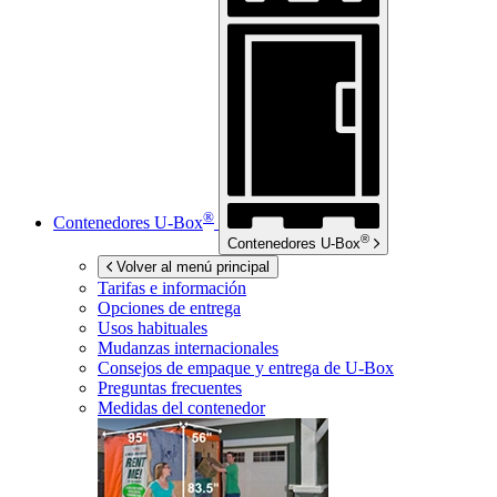
®
Contenedores
U-Box
®
Contenedores
U-Box
Volver al menú principal
Tarifas e información
Opciones de entrega
Usos habituales
Mudanzas internacionales
Consejos de empaque y entrega de
U-Box
Preguntas frecuentes
Medidas del contenedor