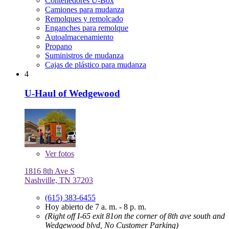
Contenedores U-Box
Camiones para mudanza
Remolques y remolcado
Enganches para remolque
Autoalmacenamiento
Propano
Suministros de mudanza
Cajas de plástico para mudanza
4
U-Haul of Wedgewood
Ver
fotos
1816 8th Ave S
Nashville, TN 37203
(615) 383-6455
Hoy abierto de 7 a. m. - 8 p. m.
(Right off I-65 exit 81on the corner of 8th ave south and
Wedgewood blvd, No Customer Parking)