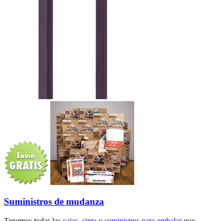
Suministros de mudanza
Tenemos todas las
cajas
,
cinta
y
suministros para embalar
que