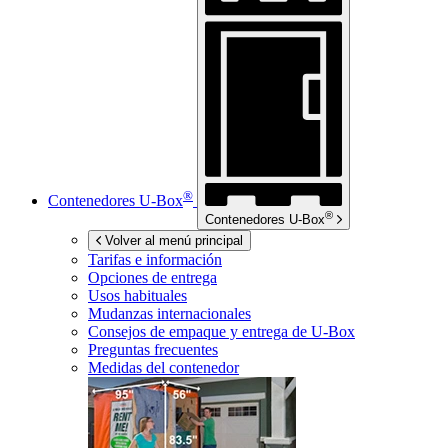
®
Contenedores
U-Box
®
Contenedores
U-Box
Volver al menú principal
Tarifas e información
Opciones de entrega
Usos habituales
Mudanzas internacionales
Consejos de empaque y entrega de
U-Box
Preguntas frecuentes
Medidas del contenedor