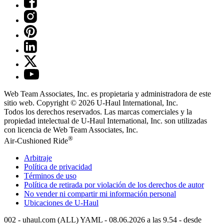
Web Team Associates, Inc. es propietaria y administradora de este
sitio web. Copyright © 2026
U-Haul
International, Inc.
Todos los derechos reservados.
Las marcas comerciales y la
propiedad intelectual de
U-Haul
International, Inc. son utilizadas
con licencia de Web Team Associates, Inc.
®
Air-Cushioned Ride
Arbitraje
Política de privacidad
Términos de uso
Política de retirada por violación de los derechos de autor
No vender ni compartir mi información personal
Ubicaciones de
U-Haul
002 - uhaul.com (ALL) YAML - 08.06.2026 a las 9.54 - desde