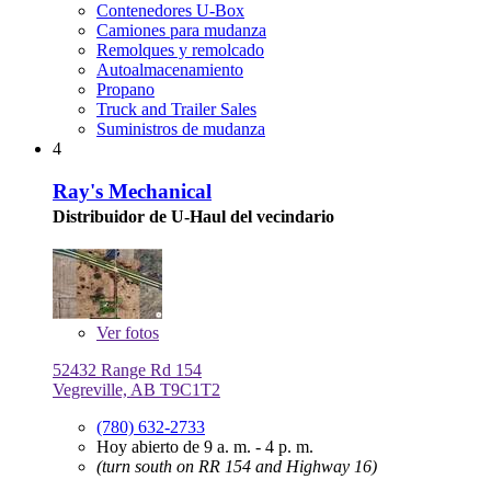
Contenedores U-Box
Camiones para mudanza
Remolques y remolcado
Autoalmacenamiento
Propano
Truck and Trailer Sales
Suministros de mudanza
4
Ray's Mechanical
Distribuidor de U-Haul del vecindario
Ver
fotos
52432 Range Rd 154
Vegreville, AB T9C1T2
(780) 632-2733
Hoy abierto de 9 a. m. - 4 p. m.
(turn south on RR 154 and Highway 16)