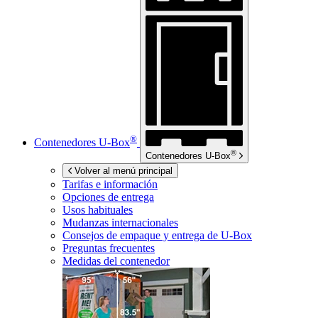
®
Contenedores
U-Box
®
Contenedores
U-Box
Volver al menú principal
Tarifas e información
Opciones de entrega
Usos habituales
Mudanzas internacionales
Consejos de empaque y entrega de
U-Box
Preguntas frecuentes
Medidas del contenedor