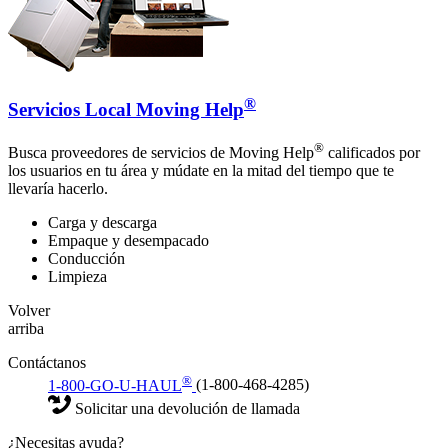
®
Servicios Local Moving Help
®
Busca proveedores de servicios de Moving Help
calificados por
los usuarios en tu área y múdate en la mitad del tiempo que te
llevaría hacerlo.
Carga y descarga
Empaque y desempacado
Conducción
Limpieza
Volver
arriba
Contáctanos
®
1-800-GO-U-HAUL
(1-800-468-4285)
Solicitar una devolución de llamada
¿Necesitas ayuda?