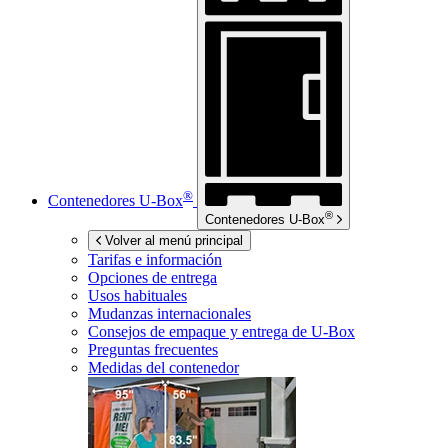
®
Contenedores
U-Box
®
Contenedores
U-Box
Volver al menú principal
Tarifas e información
Opciones de entrega
Usos habituales
Mudanzas internacionales
Consejos de empaque y entrega de
U-Box
Preguntas frecuentes
Medidas del contenedor