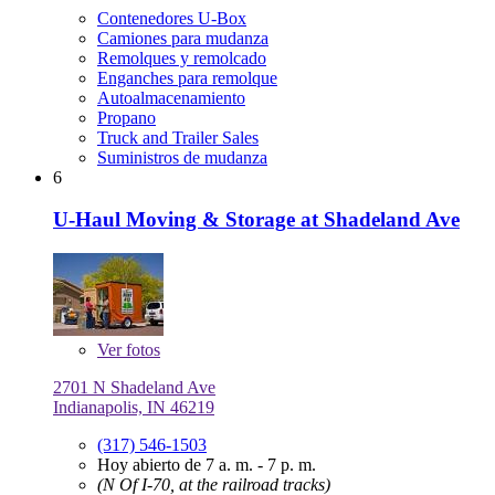
Contenedores U-Box
Camiones para mudanza
Remolques y remolcado
Enganches para remolque
Autoalmacenamiento
Propano
Truck and Trailer Sales
Suministros de mudanza
6
U-Haul Moving & Storage at Shadeland Ave
Ver
fotos
2701 N Shadeland Ave
Indianapolis, IN 46219
(317) 546-1503
Hoy abierto de 7 a. m. - 7 p. m.
(N Of I-70, at the railroad tracks)