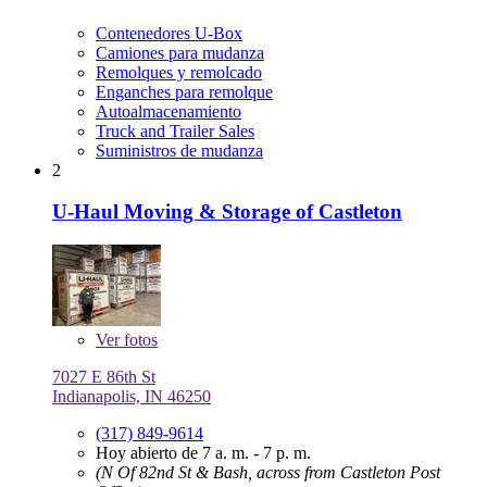
Contenedores U-Box
Camiones para mudanza
Remolques y remolcado
Enganches para remolque
Autoalmacenamiento
Truck and Trailer Sales
Suministros de mudanza
2
U-Haul Moving & Storage of Castleton
Ver
fotos
7027 E 86th St
Indianapolis, IN 46250
(317) 849-9614
Hoy abierto de 7 a. m. - 7 p. m.
(N Of 82nd St & Bash, across from Castleton Post