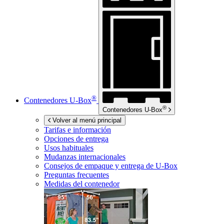
®
Contenedores
U-Box
®
Contenedores
U-Box
Volver al menú principal
Tarifas e información
Opciones de entrega
Usos habituales
Mudanzas internacionales
Consejos de empaque y entrega de
U-Box
Preguntas frecuentes
Medidas del contenedor