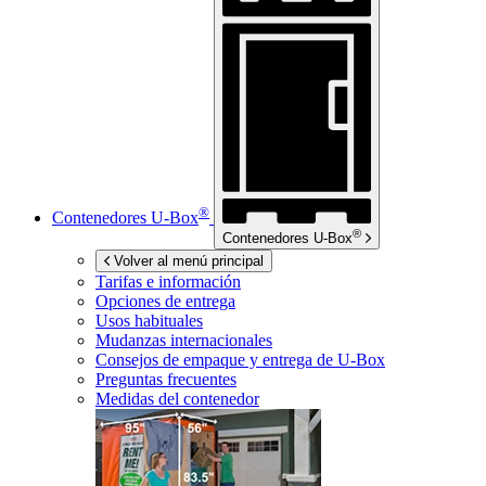
®
Contenedores
U-Box
®
Contenedores
U-Box
Volver al menú principal
Tarifas e información
Opciones de entrega
Usos habituales
Mudanzas internacionales
Consejos de empaque y entrega de
U-Box
Preguntas frecuentes
Medidas del contenedor