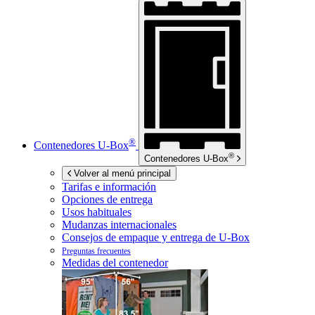
®
Contenedores
U-Box
®
Contenedores
U-Box
Volver al menú principal
Tarifas e información
Opciones de entrega
Usos habituales
Mudanzas internacionales
Consejos de empaque y entrega de
U-Box
Preguntas frecuentes
Medidas del contenedor