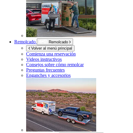
Remolcado
Remolcado
Volver al menú principal
Comienza una reservación
Videos instructivos
Consejos sobre cómo remolcar
Preguntas frecuentes
Enganches y accesorios