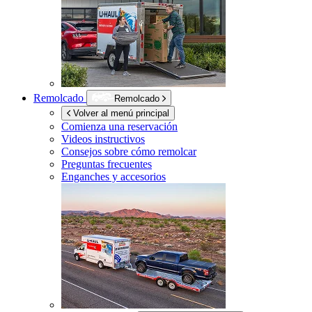
Remolcado
Remolcado
Volver al menú principal
Comienza una reservación
Videos instructivos
Consejos sobre cómo remolcar
Preguntas frecuentes
Enganches y accesorios