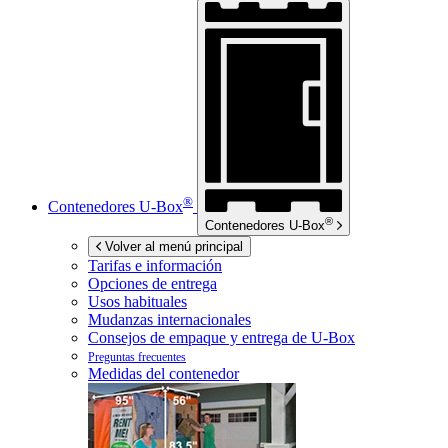
®
Contenedores
U-Box
®
Contenedores
U-Box
Volver al menú principal
Tarifas e información
Opciones de entrega
Usos habituales
Mudanzas internacionales
Consejos de empaque y entrega de
U-Box
Preguntas frecuentes
Medidas del contenedor