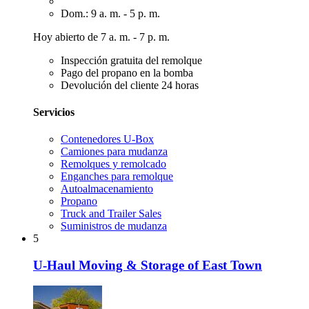
Dom.: 9 a. m. - 5 p. m.
Hoy abierto de 7 a. m. - 7 p. m.
Inspección gratuita del remolque
Pago del propano en la bomba
Devolución del cliente 24 horas
Servicios
Contenedores U-Box
Camiones para mudanza
Remolques y remolcado
Enganches para remolque
Autoalmacenamiento
Propano
Truck and Trailer Sales
Suministros de mudanza
5
U-Haul Moving & Storage of East Town