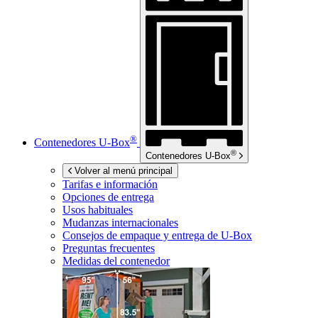
®
Contenedores
U-Box
®
Contenedores
U-Box
Volver al menú principal
Tarifas e información
Opciones de entrega
Usos habituales
Mudanzas internacionales
Consejos de empaque y entrega de
U-Box
Preguntas frecuentes
Medidas del contenedor