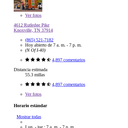
Ver
fotos
4612 Rutledge Pike
Knoxville, TN 37914
(865) 521-7182
Hoy abierto de 7 a. m. - 7 p. m.
(N Of I-40)
4,897 comentarios
Distancia estimada
55.3 millas
4,897 comentarios
Ver
fotos
Horario estándar
Mostrar todas
Lun. - jue.: 7 a. m. - 7 p. m.