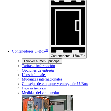
®
Contenedores
U-Box
®
Contenedores
U-Box
Volver al menú principal
Tarifas e información
Opciones de entrega
Usos habituales
Mudanzas internacionales
Consejos de empaque y entrega de
U-Box
Preguntas frecuentes
Medidas del contenedor