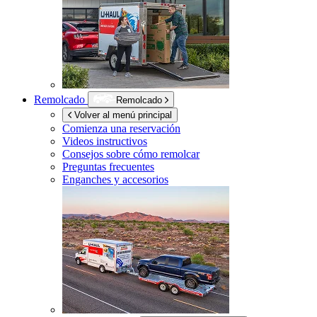
Remolcado
Remolcado
Volver al menú principal
Comienza una reservación
Videos instructivos
Consejos sobre cómo remolcar
Preguntas frecuentes
Enganches y accesorios