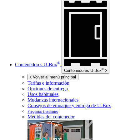
®
Contenedores
U-Box
®
Contenedores
U-Box
Volver al menú principal
Tarifas e información
Opciones de entrega
Usos habituales
Mudanzas internacionales
Consejos de empaque y entrega de
U-Box
Preguntas frecuentes
Medidas del contenedor