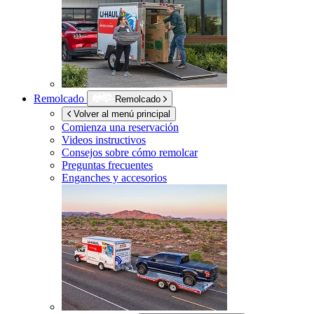
Remolcado
Remolcado
Volver al menú principal
Comienza una reservación
Videos instructivos
Consejos sobre cómo remolcar
Preguntas frecuentes
Enganches y accesorios