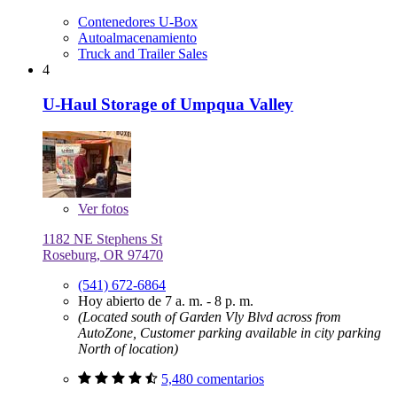
Contenedores U-Box
Autoalmacenamiento
Truck and Trailer Sales
4
U-Haul Storage of Umpqua Valley
Ver
fotos
1182 NE Stephens St
Roseburg, OR 97470
(541) 672-6864
Hoy abierto de 7 a. m. - 8 p. m.
(Located south of Garden Vly Blvd across from
AutoZone, Customer parking available in city parking
North of location)
5,480 comentarios