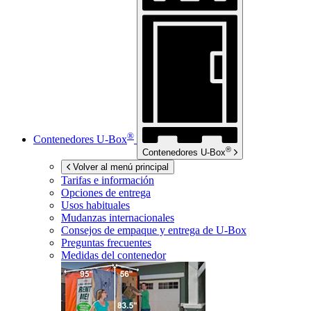
®
Contenedores
U-Box
®
Contenedores
U-Box
Volver al menú principal
Tarifas e información
Opciones de entrega
Usos habituales
Mudanzas internacionales
Consejos de empaque y entrega de
U-Box
Preguntas frecuentes
Medidas del contenedor