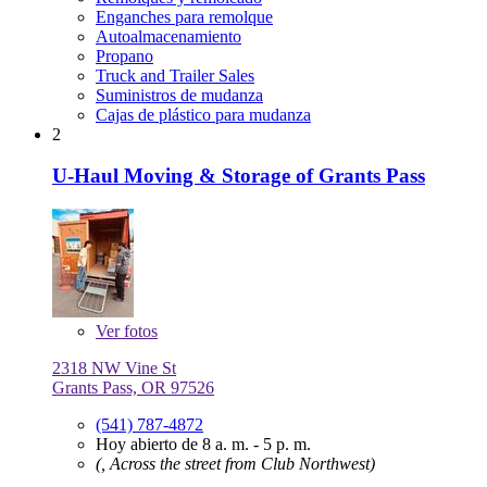
Enganches para remolque
Autoalmacenamiento
Propano
Truck and Trailer Sales
Suministros de mudanza
Cajas de plástico para mudanza
2
U-Haul Moving & Storage of Grants Pass
Ver
fotos
2318 NW Vine St
Grants Pass, OR 97526
(541) 787-4872
Hoy abierto de 8 a. m. - 5 p. m.
(, Across the street from Club Northwest)