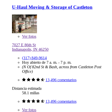
U-Haul Moving & Storage of Castleton
Ver
fotos
7027 E 86th St
Indianapolis, IN 46250
(317) 849-9614
Hoy abierto de 7 a. m. - 7 p. m.
(N Of 82nd St & Bash, across from Castleton Post
Office)
13,496 comentarios
Distancia estimada
58.1 millas
13,496 comentarios
Ver
fotos