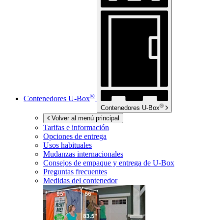
®
Contenedores
U-Box
®
Contenedores
U-Box
Volver al menú principal
Tarifas e información
Opciones de entrega
Usos habituales
Mudanzas internacionales
Consejos de empaque y entrega de
U-Box
Preguntas frecuentes
Medidas del contenedor