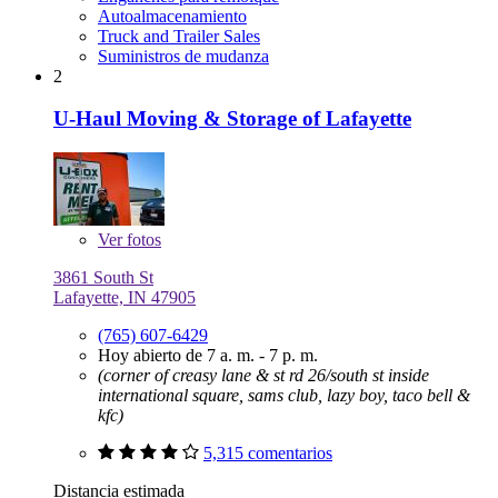
Autoalmacenamiento
Truck and Trailer Sales
Suministros de mudanza
2
U-Haul Moving & Storage of Lafayette
Ver
fotos
3861 South St
Lafayette, IN 47905
(765) 607-6429
Hoy abierto de 7 a. m. - 7 p. m.
(corner of creasy lane & st rd 26/south st inside
international square, sams club, lazy boy, taco bell &
kfc)
5,315 comentarios
Distancia estimada