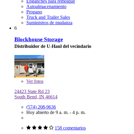
Enganches para remolque
Autoalmacenamiento
Propano
Truck and Trailer Sales
Suministros de mudanza
6
Blockhouse Storage
Distribuidor de U-Haul del vecindario
Ver
fotos
24423 State Rd 23
South Bend, IN 46614
(574) 208-9636
Hoy abierto de 9 a. m. - 4 p. m.
158 comentarios