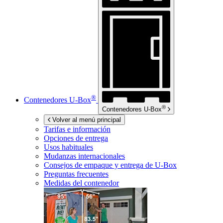
®
Contenedores
U-Box
®
Contenedores
U-Box
Volver al menú principal
Tarifas e información
Opciones de entrega
Usos habituales
Mudanzas internacionales
Consejos de empaque y entrega de
U-Box
Preguntas frecuentes
Medidas del contenedor