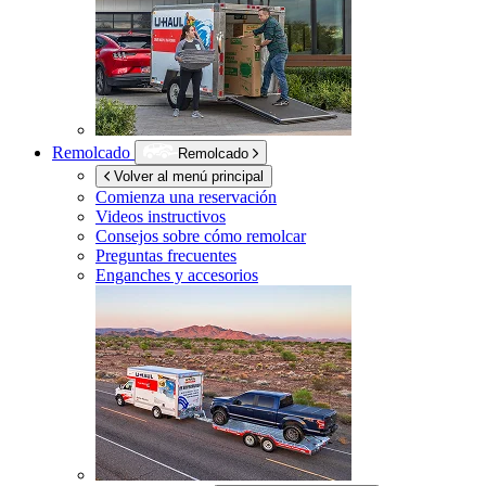
Remolcado
Remolcado
Volver al menú principal
Comienza una reservación
Videos instructivos
Consejos sobre cómo remolcar
Preguntas frecuentes
Enganches y accesorios