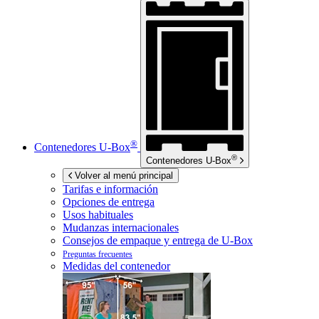
®
Contenedores
U-Box
®
Contenedores
U-Box
Volver al menú principal
Tarifas e información
Opciones de entrega
Usos habituales
Mudanzas internacionales
Consejos de empaque y entrega de
U-Box
Preguntas frecuentes
Medidas del contenedor