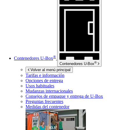
®
Contenedores
U-Box
®
Contenedores
U-Box
Volver al menú principal
Tarifas e información
Opciones de entrega
Usos habituales
Mudanzas internacionales
Consejos de empaque y entrega de
U-Box
Preguntas frecuentes
Medidas del contenedor