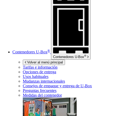
®
Contenedores
U-Box
®
Contenedores
U-Box
Volver al menú principal
Tarifas e información
Opciones de entrega
Usos habituales
Mudanzas internacionales
Consejos de empaque y entrega de
U-Box
Preguntas frecuentes
Medidas del contenedor