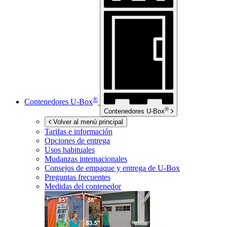
®
Contenedores
U-Box
®
Contenedores
U-Box
Volver al menú principal
Tarifas e información
Opciones de entrega
Usos habituales
Mudanzas internacionales
Consejos de empaque y entrega de
U-Box
Preguntas frecuentes
Medidas del contenedor