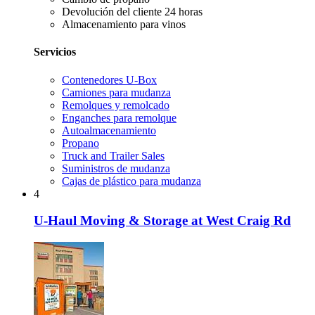
Devolución del cliente 24 horas
Almacenamiento para vinos
Servicios
Contenedores U-Box
Camiones para mudanza
Remolques y remolcado
Enganches para remolque
Autoalmacenamiento
Propano
Truck and Trailer Sales
Suministros de mudanza
Cajas de plástico para mudanza
4
U-Haul Moving & Storage at West Craig Rd