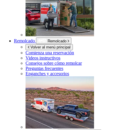
Remolcado
Remolcado
Volver al menú principal
Comienza una reservación
Videos instructivos
Consejos sobre cómo remolcar
Preguntas frecuentes
Enganches y accesorios