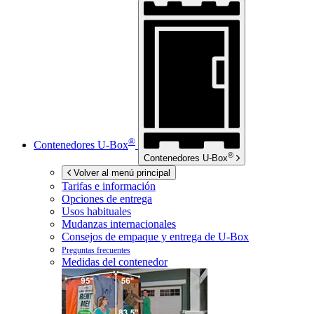
®
Contenedores
U-Box
®
Contenedores
U-Box
Volver al menú principal
Tarifas e información
Opciones de entrega
Usos habituales
Mudanzas internacionales
Consejos de empaque y entrega de
U-Box
Preguntas frecuentes
Medidas del contenedor