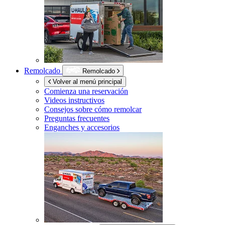
Remolcado
Remolcado
Volver al menú principal
Comienza una reservación
Videos instructivos
Consejos sobre cómo remolcar
Preguntas frecuentes
Enganches y accesorios