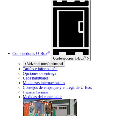
®
Contenedores
U-Box
®
Contenedores
U-Box
Volver al menú principal
Tarifas e información
Opciones de entrega
Usos habituales
Mudanzas internacionales
Consejos de empaque y entrega de
U-Box
Preguntas frecuentes
Medidas del contenedor