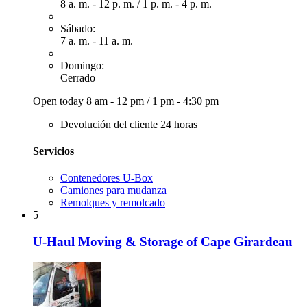
8 a. m. - 12 p. m.
/
1 p. m. - 4 p. m.
Sábado:
7 a. m. - 11 a. m.
Domingo:
Cerrado
Open today
8 am - 12 pm
/
1 pm - 4:30 pm
Devolución del cliente 24 horas
Servicios
Contenedores U-Box
Camiones para mudanza
Remolques y remolcado
5
U-Haul Moving & Storage of Cape Girardeau