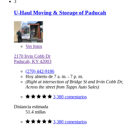
3
U-Haul Moving & Storage of Paducah
Ver
fotos
2170 Irvin Cobb Dr
Paducah, KY 42003
(270) 442-9186
Hoy abierto de 7 a. m. - 7 p. m.
(Right at intersection of Bridge St and Irvin Cobb Dr,
Across the street from Tapps Auto Sales)
3,380 comentarios
Distancia estimada
51.4 millas
3,380 comentarios