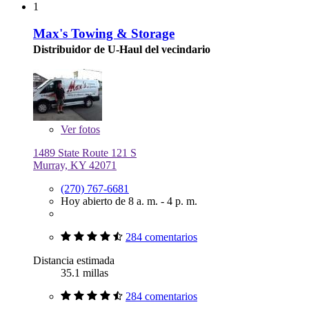
1
Max's Towing & Storage
Distribuidor de U-Haul del vecindario
Ver
fotos
1489 State Route 121 S
Murray, KY 42071
(270) 767-6681
Hoy abierto de 8 a. m. - 4 p. m.
284 comentarios
Distancia estimada
35.1 millas
284 comentarios