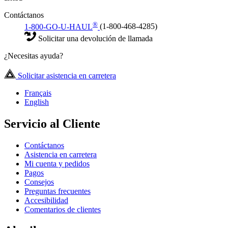
Contáctanos
®
1-800-GO-U-HAUL
(1-800-468-4285)
Solicitar una devolución de llamada
¿Necesitas ayuda?
Solicitar asistencia en carretera
Français
English
Servicio al Cliente
Contáctanos
Asistencia en carretera
Mi cuenta y pedidos
Pagos
Consejos
Preguntas frecuentes
Accesibilidad
Comentarios de clientes