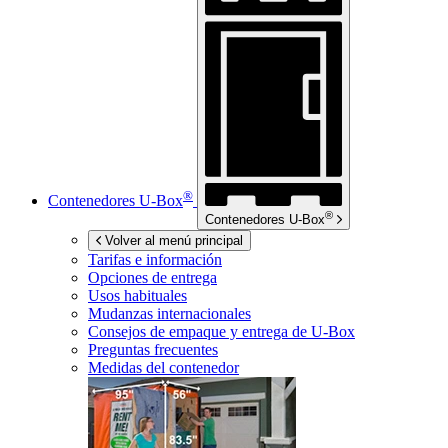
®
Contenedores
U-Box
®
Contenedores
U-Box
Volver al menú principal
Tarifas e información
Opciones de entrega
Usos habituales
Mudanzas internacionales
Consejos de empaque y entrega de
U-Box
Preguntas frecuentes
Medidas del contenedor