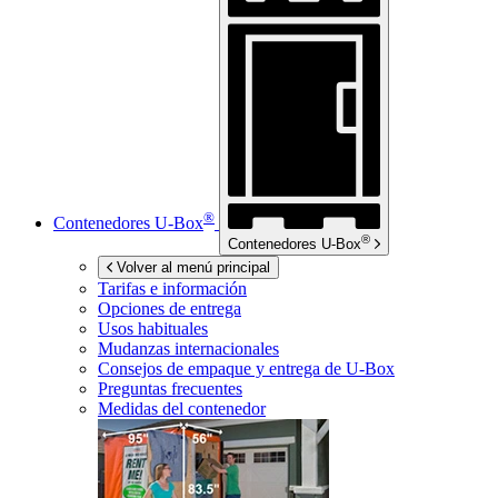
®
Contenedores
U-Box
®
Contenedores
U-Box
Volver al menú principal
Tarifas e información
Opciones de entrega
Usos habituales
Mudanzas internacionales
Consejos de empaque y entrega de
U-Box
Preguntas frecuentes
Medidas del contenedor