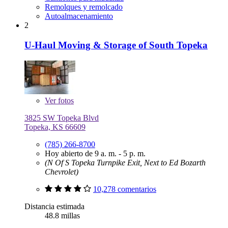
Remolques y remolcado
Autoalmacenamiento
2
U-Haul Moving & Storage of South Topeka
Ver
fotos
3825 SW Topeka Blvd
Topeka, KS 66609
(785) 266-8700
Hoy abierto de 9 a. m. - 5 p. m.
(N Of S Topeka Turnpike Exit, Next to Ed Bozarth
Chevrolet)
10,278 comentarios
Distancia estimada
48.8 millas