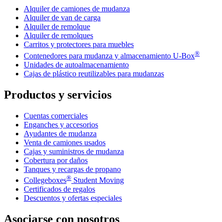
Alquiler de camiones de mudanza
Alquiler de van de carga
Alquiler de remolque
Alquiler de remolques
Carritos y protectores para muebles
®
Contenedores para mudanza y almacenamiento
U-Box
Unidades de autoalmacenamiento
Cajas de plástico reutilizables para mudanzas
Productos y servicios
Cuentas comerciales
Enganches y accesorios
Ayudantes de mudanza
Venta de camiones usados
Cajas y suministros de mudanza
Cobertura por daños
Tanques y recargas de propano
®
Collegeboxes
Student Moving
Certificados de regalos
Descuentos y ofertas especiales
Asociarse con nosotros