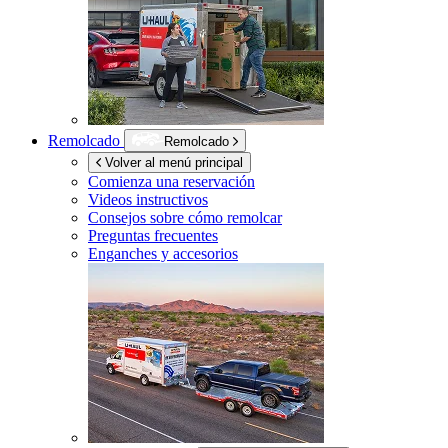
Remolcado
Remolcado
Volver al menú principal
Comienza una reservación
Videos instructivos
Consejos sobre cómo remolcar
Preguntas frecuentes
Enganches y accesorios