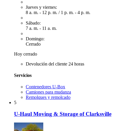
Jueves y viernes:
8 a. m. - 12 p. m.
/
1 p. m. - 4 p. m.
Sábado:
7 a. m. - 11 a. m.
Domingo:
Cerrado
Hoy cerrado
Devolución del cliente 24 horas
Servicios
Contenedores U-Box
Camiones para mudanza
Remolques y remolcado
5
U-Haul Moving & Storage of Clarksville