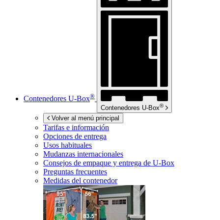
®
Contenedores
U-Box
®
Contenedores
U-Box
Volver al menú principal
Tarifas e información
Opciones de entrega
Usos habituales
Mudanzas internacionales
Consejos de empaque y entrega de
U-Box
Preguntas frecuentes
Medidas del contenedor