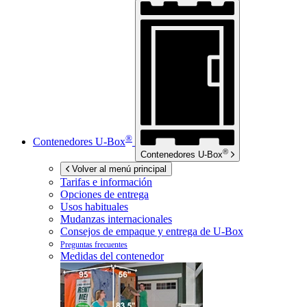
®
Contenedores
U-Box
®
Contenedores
U-Box
Volver al menú principal
Tarifas e información
Opciones de entrega
Usos habituales
Mudanzas internacionales
Consejos de empaque y entrega de
U-Box
Preguntas frecuentes
Medidas del contenedor