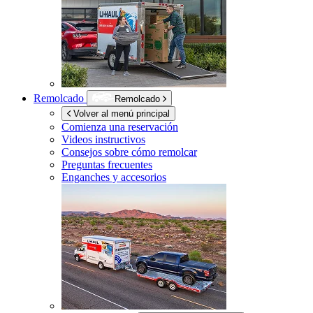
Remolcado
Remolcado
Volver al menú principal
Comienza una reservación
Videos instructivos
Consejos sobre cómo remolcar
Preguntas frecuentes
Enganches y accesorios