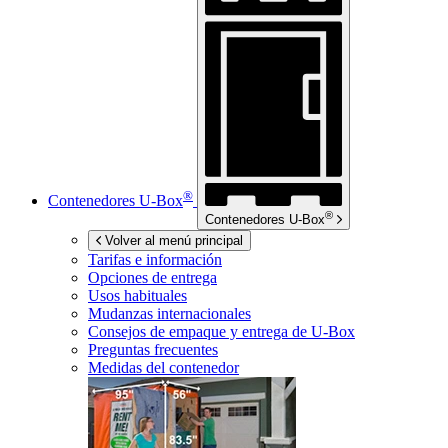
®
Contenedores
U-Box
®
Contenedores
U-Box
Volver al menú principal
Tarifas e información
Opciones de entrega
Usos habituales
Mudanzas internacionales
Consejos de empaque y entrega de
U-Box
Preguntas frecuentes
Medidas del contenedor