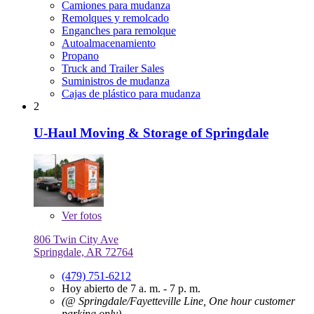
Camiones para mudanza
Remolques y remolcado
Enganches para remolque
Autoalmacenamiento
Propano
Truck and Trailer Sales
Suministros de mudanza
Cajas de plástico para mudanza
2
U-Haul Moving & Storage of Springdale
Ver
fotos
806 Twin City Ave
Springdale, AR 72764
(479) 751-6212
Hoy abierto de 7 a. m. - 7 p. m.
(@ Springdale/Fayetteville Line, One hour customer
parking only)