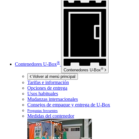
®
Contenedores
U-Box
®
Contenedores
U-Box
Volver al menú principal
Tarifas e información
Opciones de entrega
Usos habituales
Mudanzas internacionales
Consejos de empaque y entrega de
U-Box
Preguntas frecuentes
Medidas del contenedor