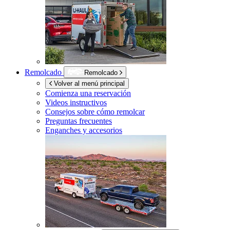
Remolcado
Remolcado
Volver al menú principal
Comienza una reservación
Videos instructivos
Consejos sobre cómo remolcar
Preguntas frecuentes
Enganches y accesorios