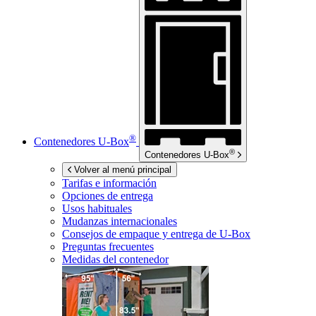
®
Contenedores
U-Box
®
Contenedores
U-Box
Volver al menú principal
Tarifas e información
Opciones de entrega
Usos habituales
Mudanzas internacionales
Consejos de empaque y entrega de
U-Box
Preguntas frecuentes
Medidas del contenedor