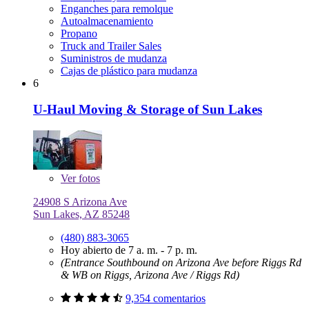
Enganches para remolque
Autoalmacenamiento
Propano
Truck and Trailer Sales
Suministros de mudanza
Cajas de plástico para mudanza
6
U-Haul Moving & Storage of Sun Lakes
Ver
fotos
24908 S Arizona Ave
Sun Lakes, AZ 85248
(480) 883-3065
Hoy abierto de 7 a. m. - 7 p. m.
(Entrance Southbound on Arizona Ave before Riggs Rd
& WB on Riggs, Arizona Ave / Riggs Rd)
9,354 comentarios