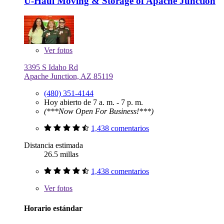
U-Haul Moving & Storage of Apache Junction
Ver
fotos
3395 S Idaho Rd
Apache Junction, AZ 85119
(480) 351-4144
Hoy abierto de 7 a. m. - 7 p. m.
(***Now Open For Business!***)
1,438 comentarios
Distancia estimada
26.5 millas
1,438 comentarios
Ver
fotos
Horario estándar