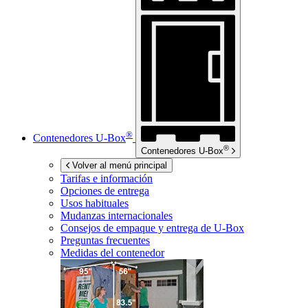
®
Contenedores
U-Box
®
Contenedores
U-Box
Volver al menú principal
Tarifas e información
Opciones de entrega
Usos habituales
Mudanzas internacionales
Consejos de empaque y entrega de
U-Box
Preguntas frecuentes
Medidas del contenedor