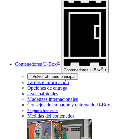
®
Contenedores
U-Box
®
Contenedores
U-Box
Volver al menú principal
Tarifas e información
Opciones de entrega
Usos habituales
Mudanzas internacionales
Consejos de empaque y entrega de
U-Box
Preguntas frecuentes
Medidas del contenedor