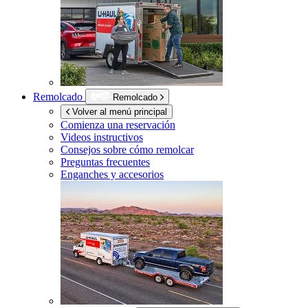
Remolcado
Remolcado
Volver al menú principal
Comienza una reservación
Videos instructivos
Consejos sobre cómo remolcar
Preguntas frecuentes
Enganches y accesorios