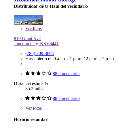
Distribuidor de U-Haul del vecindario
Ver
fotos
819 Grant Ave
Junction City, KS 66441
(785) 209-3694
Hoy abierto de
9 a. m. - 1 p. m.
/
2 p. m. - 5 p. m.
88 comentarios
Distancia estimada
85.2 millas
88 comentarios
Ver
fotos
Horario estándar