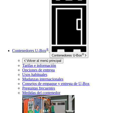
®
Contenedores
U-Box
®
Contenedores
U-Box
Volver al menú principal
Tarifas e información
Opciones de entrega
Usos habituales
Mudanzas internacionales
Consejos de empaque y entrega de
U-Box
Preguntas frecuentes
Medidas del contenedor