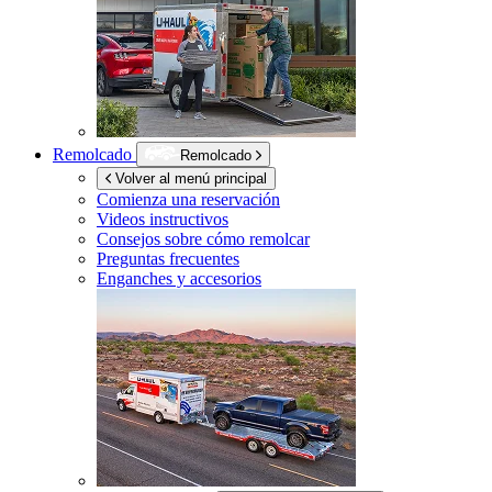
Remolcado
Remolcado
Volver al menú principal
Comienza una reservación
Videos instructivos
Consejos sobre cómo remolcar
Preguntas frecuentes
Enganches y accesorios