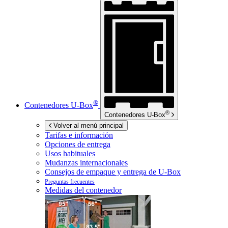
®
Contenedores
U-Box
®
Contenedores
U-Box
Volver al menú principal
Tarifas e información
Opciones de entrega
Usos habituales
Mudanzas internacionales
Consejos de empaque y entrega de
U-Box
Preguntas frecuentes
Medidas del contenedor