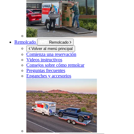
Remolcado
Remolcado
Volver al menú principal
Comienza una reservación
Videos instructivos
Consejos sobre cómo remolcar
Preguntas frecuentes
Enganches y accesorios