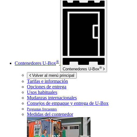
®
Contenedores
U-Box
®
Contenedores
U-Box
Volver al menú principal
Tarifas e información
Opciones de entrega
Usos habituales
Mudanzas internacionales
Consejos de empaque y entrega de
U-Box
Preguntas frecuentes
Medidas del contenedor