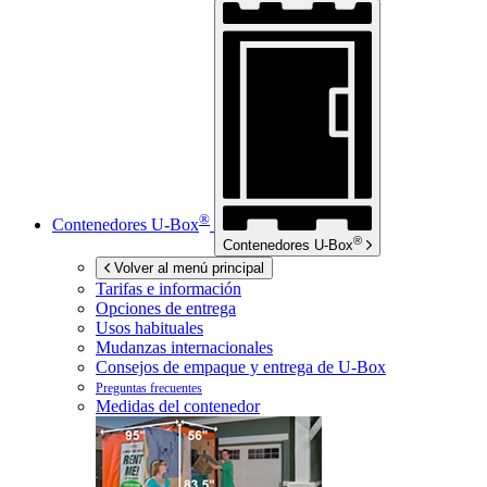
®
Contenedores
U-Box
®
Contenedores
U-Box
Volver al menú principal
Tarifas e información
Opciones de entrega
Usos habituales
Mudanzas internacionales
Consejos de empaque y entrega de
U-Box
Preguntas frecuentes
Medidas del contenedor