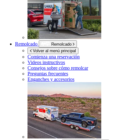
Remolcado
Remolcado
Volver al menú principal
Comienza una reservación
Videos instructivos
Consejos sobre cómo remolcar
Preguntas frecuentes
Enganches y accesorios