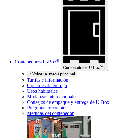
®
Contenedores
U-Box
®
Contenedores
U-Box
Volver al menú principal
Tarifas e información
Opciones de entrega
Usos habituales
Mudanzas internacionales
Consejos de empaque y entrega de
U-Box
Preguntas frecuentes
Medidas del contenedor