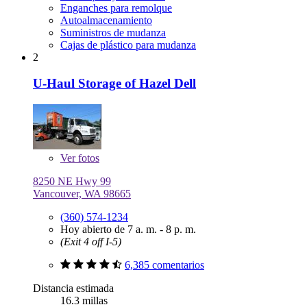
Enganches para remolque
Autoalmacenamiento
Suministros de mudanza
Cajas de plástico para mudanza
2
U-Haul Storage of Hazel Dell
Ver
fotos
8250 NE Hwy 99
Vancouver, WA 98665
(360) 574-1234
Hoy abierto de 7 a. m. - 8 p. m.
(Exit 4 off I-5)
6,385 comentarios
Distancia estimada
16.3 millas