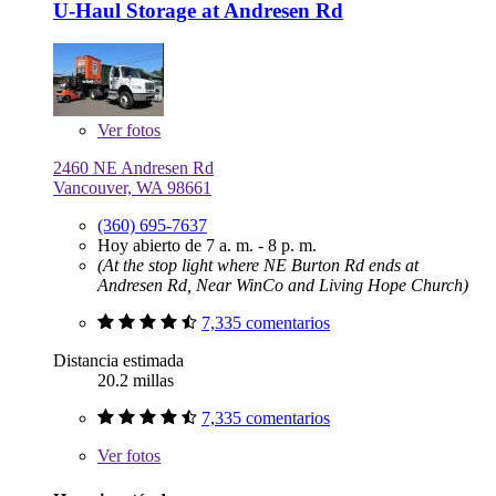
U-Haul Storage at Andresen Rd
Ver
fotos
2460 NE Andresen Rd
Vancouver, WA 98661
(360) 695-7637
Hoy abierto de 7 a. m. - 8 p. m.
(At the stop light where NE Burton Rd ends at
Andresen Rd, Near WinCo and Living Hope Church)
7,335 comentarios
Distancia estimada
20.2 millas
7,335 comentarios
Ver
fotos