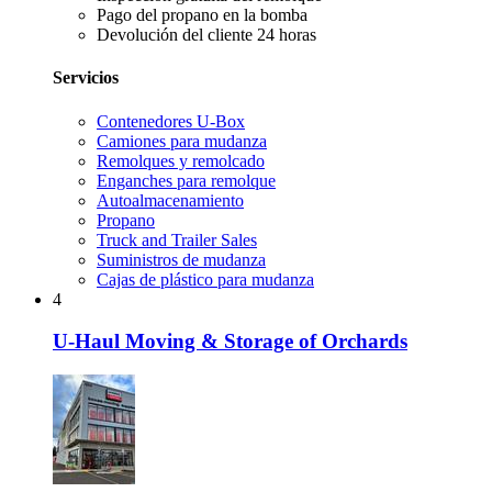
Pago del propano en la bomba
Devolución del cliente 24 horas
Servicios
Contenedores U-Box
Camiones para mudanza
Remolques y remolcado
Enganches para remolque
Autoalmacenamiento
Propano
Truck and Trailer Sales
Suministros de mudanza
Cajas de plástico para mudanza
4
U-Haul Moving & Storage of Orchards