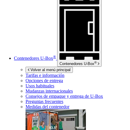
®
Contenedores
U-Box
®
Contenedores
U-Box
Volver al menú principal
Tarifas e información
Opciones de entrega
Usos habituales
Mudanzas internacionales
Consejos de empaque y entrega de
U-Box
Preguntas frecuentes
Medidas del contenedor