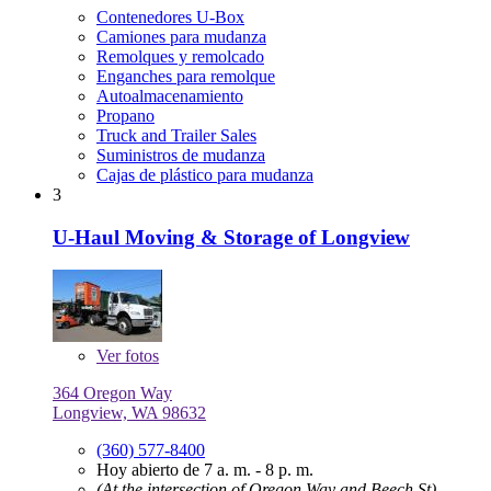
Contenedores U-Box
Camiones para mudanza
Remolques y remolcado
Enganches para remolque
Autoalmacenamiento
Propano
Truck and Trailer Sales
Suministros de mudanza
Cajas de plástico para mudanza
3
U-Haul Moving & Storage of Longview
Ver
fotos
364 Oregon Way
Longview, WA 98632
(360) 577-8400
Hoy abierto de 7 a. m. - 8 p. m.
(At the intersection of Oregon Way and Beech St)