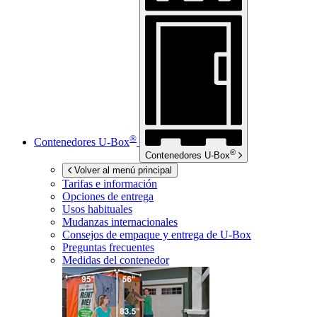
®
Contenedores
U-Box
®
Contenedores
U-Box
Volver al menú principal
Tarifas e información
Opciones de entrega
Usos habituales
Mudanzas internacionales
Consejos de empaque y entrega de
U-Box
Preguntas frecuentes
Medidas del contenedor