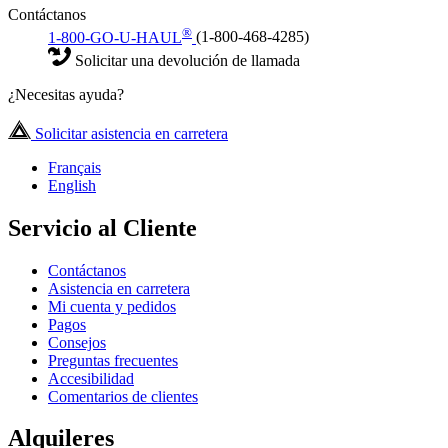
Contáctanos
®
1-800-GO-U-HAUL
(1-800-468-4285)
Solicitar una devolución de llamada
¿Necesitas ayuda?
Solicitar asistencia en carretera
Français
English
Servicio al Cliente
Contáctanos
Asistencia en carretera
Mi cuenta y pedidos
Pagos
Consejos
Preguntas frecuentes
Accesibilidad
Comentarios de clientes
Alquileres