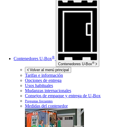
®
Contenedores
U-Box
®
Contenedores
U-Box
Volver al menú principal
Tarifas e información
Opciones de entrega
Usos habituales
Mudanzas internacionales
Consejos de empaque y entrega de
U-Box
Preguntas frecuentes
Medidas del contenedor