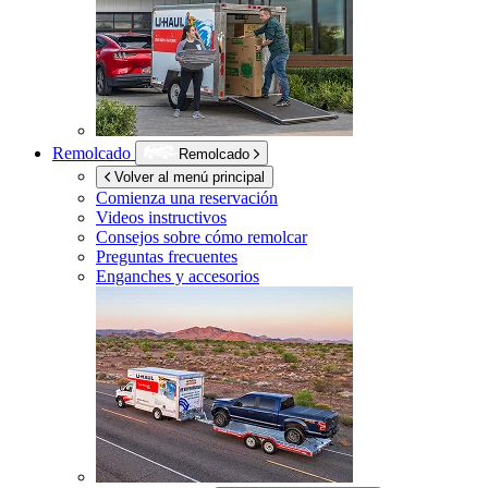
Remolcado
Remolcado
Volver al menú principal
Comienza una reservación
Videos instructivos
Consejos sobre cómo remolcar
Preguntas frecuentes
Enganches y accesorios