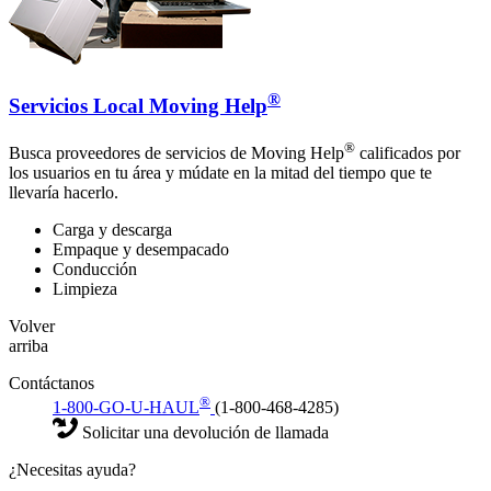
®
Servicios Local Moving Help
®
Busca proveedores de servicios de Moving Help
calificados por
los usuarios en tu área y múdate en la mitad del tiempo que te
llevaría hacerlo.
Carga y descarga
Empaque y desempacado
Conducción
Limpieza
Volver
arriba
Contáctanos
®
1-800-GO-U-HAUL
(1-800-468-4285)
Solicitar una devolución de llamada
¿Necesitas ayuda?