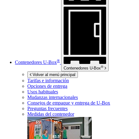
®
Contenedores
U-Box
®
Contenedores
U-Box
Volver al menú principal
Tarifas e información
Opciones de entrega
Usos habituales
Mudanzas internacionales
Consejos de empaque y entrega de
U-Box
Preguntas frecuentes
Medidas del contenedor