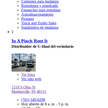
Camiones para mudanza
Remolques y remolcado
Enganches para remolque
Autoalmacenamiento
Propano
Truck and Trailer Sales
Suministros de mudanza
2
In A Pinch Rent It
Distribuidor de U-Haul del vecindario
Ver
fotos
Ver sitio web
1510 S Ohio St
Martinsville, IN 46151
(765) 349-0298
Hoy abierto de 8 a. m. - 5 p. m.