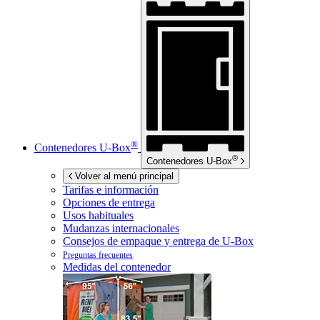
®
Contenedores
U-Box
®
Contenedores
U-Box
Volver al menú principal
Tarifas e información
Opciones de entrega
Usos habituales
Mudanzas internacionales
Consejos de empaque y entrega de
U-Box
Preguntas frecuentes
Medidas del contenedor