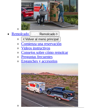
Remolcado
Remolcado
Volver al menú principal
Comienza una reservación
Videos instructivos
Consejos sobre cómo remolcar
Preguntas frecuentes
Enganches y accesorios