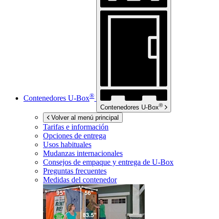
®
Contenedores
U-Box
®
Contenedores
U-Box
Volver al menú principal
Tarifas e información
Opciones de entrega
Usos habituales
Mudanzas internacionales
Consejos de empaque y entrega de
U-Box
Preguntas frecuentes
Medidas del contenedor