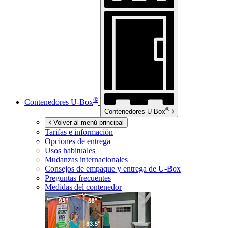
®
Contenedores
U-Box
®
Contenedores
U-Box
Volver al menú principal
Tarifas e información
Opciones de entrega
Usos habituales
Mudanzas internacionales
Consejos de empaque y entrega de
U-Box
Preguntas frecuentes
Medidas del contenedor