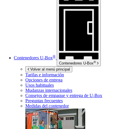
®
Contenedores
U-Box
®
Contenedores
U-Box
Volver al menú principal
Tarifas e información
Opciones de entrega
Usos habituales
Mudanzas internacionales
Consejos de empaque y entrega de
U-Box
Preguntas frecuentes
Medidas del contenedor