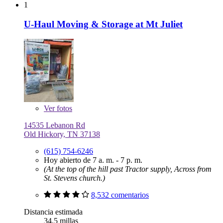
1
U-Haul Moving & Storage at Mt Juliet
Ver
fotos
14535 Lebanon Rd
Old Hickory, TN 37138
(615) 754-6246
Hoy abierto de 7 a. m. - 7 p. m.
(At the top of the hill past Tractor supply, Across from
St. Stevens church.)
8,532 comentarios
Distancia estimada
34.5 millas