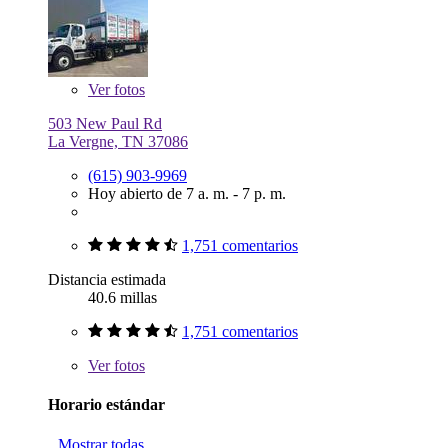
Ver
fotos
503 New Paul Rd
La Vergne, TN 37086
(615) 903-9969
Hoy abierto de 7 a. m. - 7 p. m.
1,751 comentarios
Distancia estimada
40.6 millas
1,751 comentarios
Ver
fotos
Horario estándar
Mostrar todas