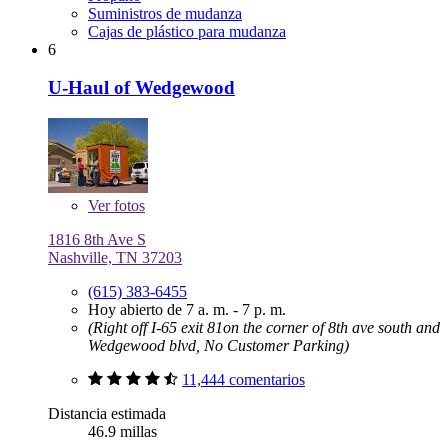
Suministros de mudanza
Cajas de plástico para mudanza
6
U-Haul of Wedgewood
Ver
fotos
1816 8th Ave S
Nashville, TN 37203
(615) 383-6455
Hoy abierto de 7 a. m. - 7 p. m.
(Right off I-65 exit 81on the corner of 8th ave south and
Wedgewood blvd, No Customer Parking)
11,444 comentarios
Distancia estimada
46.9 millas