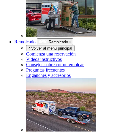
Remolcado
Remolcado
Volver al menú principal
Comienza una reservación
Videos instructivos
Consejos sobre cómo remolcar
Preguntas frecuentes
Enganches y accesorios