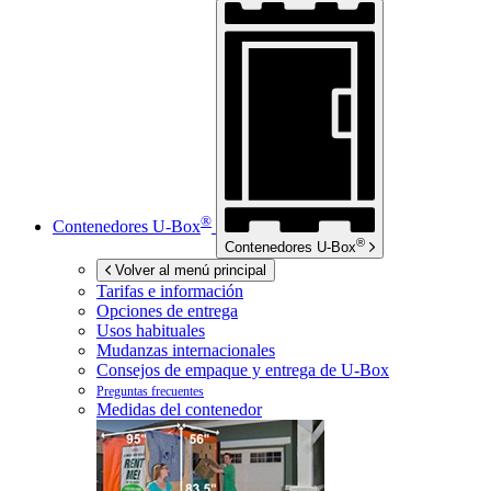
®
Contenedores
U-Box
®
Contenedores
U-Box
Volver al menú principal
Tarifas e información
Opciones de entrega
Usos habituales
Mudanzas internacionales
Consejos de empaque y entrega de
U-Box
Preguntas frecuentes
Medidas del contenedor