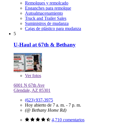
Remolques y remolcado
Enganches para remolque
Autoalmacenamiento
Truck and Trailer Sales
Suministros de mudanza
Cajas de plástico para mudanza
5
U-Haul at 67th & Bethany
Ver
fotos
6001 N 67th Ave
Glendale, AZ 85301
(623) 937-3975
Hoy abierto de 7 a. m. - 7 p. m.
(@ Bethany Home Rd)
4,710 comentarios