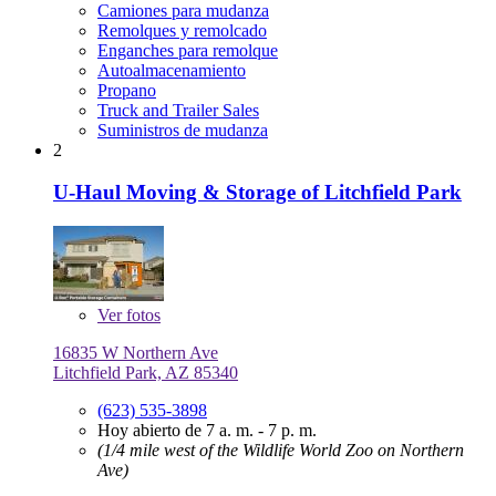
Camiones para mudanza
Remolques y remolcado
Enganches para remolque
Autoalmacenamiento
Propano
Truck and Trailer Sales
Suministros de mudanza
2
U-Haul Moving & Storage of Litchfield Park
Ver
fotos
16835 W Northern Ave
Litchfield Park, AZ 85340
(623) 535-3898
Hoy abierto de 7 a. m. - 7 p. m.
(1/4 mile west of the Wildlife World Zoo on Northern
Ave)