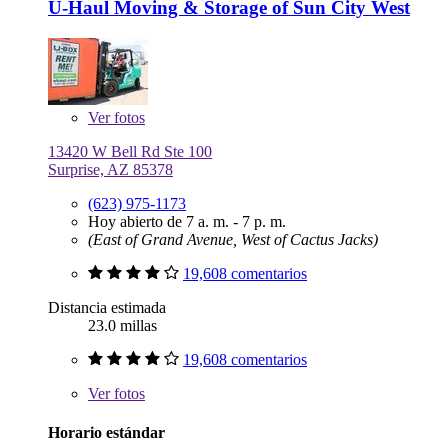
U-Haul Moving & Storage of Sun City West
Ver
fotos
13420 W Bell Rd Ste 100
Surprise, AZ 85378
(623) 975-1173
Hoy abierto de 7 a. m. - 7 p. m.
(East of Grand Avenue, West of Cactus Jacks)
19,608 comentarios
Distancia estimada
23.0 millas
19,608 comentarios
Ver
fotos
Horario estándar