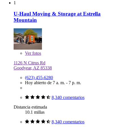
1
U-Haul Moving & Storage at Estrella
Mountain
Ver
fotos
1126 N Citrus Rd
Goodyear, AZ 85338
(623) 455-6280
Hoy abierto de 7 a. m. - 7 p. m.
8,340 comentarios
Distancia estimada
10.1 millas
8,340 comentarios