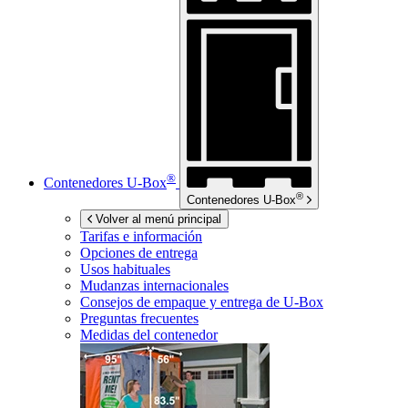
®
Contenedores
U-Box
®
Contenedores
U-Box
Volver al menú principal
Tarifas e información
Opciones de entrega
Usos habituales
Mudanzas internacionales
Consejos de empaque y entrega de
U-Box
Preguntas frecuentes
Medidas del contenedor