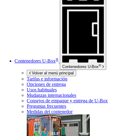
®
Contenedores
U-Box
®
Contenedores
U-Box
Volver al menú principal
Tarifas e información
Opciones de entrega
Usos habituales
Mudanzas internacionales
Consejos de empaque y entrega de
U-Box
Preguntas frecuentes
Medidas del contenedor